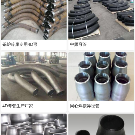
锅炉冷库专用4D弯
中频弯管
4D弯管生产厂家
同心焊接异径管