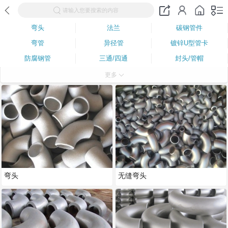
请输入您要搜索的内容
弯头
法兰
碳钢管件
弯管
异径管
镀锌U型管卡
防腐钢管
三通/四通
封头/管帽
阀门系列
钢管系列
支架、吊架
更多
伸缩器
橡胶软接头
承插管件
人孔
补偿器
弯头
无缝弯头