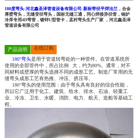
180度弯头-河北鑫圣泽管道设备有限公司
-
新标带径平焊法兰
，合金
厚壁弯头，无缝变径弯头，国标无缝三通，同心焊接异径管，锅炉
冷库专用4D弯管，镀锌U型管卡，孟村弯头生产厂家 ，河北鑫圣泽
管道设备有限公司
在线订购
产品说明
180°弯头
是用于管道转弯处的一种管件。在管道系统所
使用的全部管件中，所占比例 大，约为80%。通常，对不
同材料或壁厚的弯头选择不同的成形工艺。制造厂常用的无
缝弯头成形工艺有热推、冲压、挤压等。
180°弯头的使用范围：由于弯头具有良好的综合性能，
所以它广泛用于化工、建筑、给水、排水、石油、轻重工
业、冷冻、卫生、水暖、消防、电力、航天、造船等基础工
程。