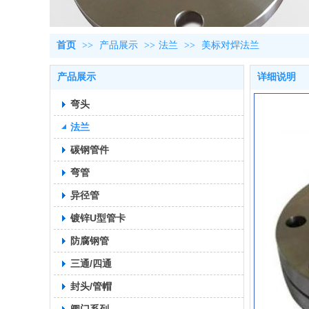
首页
>>
产品展示
>>
法兰
>>
美标对焊法兰
产品展示
详细说明
弯头
法兰
碳钢管件
弯管
异径管
镀锌U型管卡
防腐钢管
三通/四通
封头/管帽